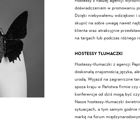
Hostessy z naszej agencji wyróżn
doświadczeniem w promowaniu pr
Dzięki niebywałemu wdziękowi i o
skupić na sobie uwagę nawet naj
klienta oraz atrakcyjnie przedsta
na targach lub podczas różnego r
HOSTESSY TŁUMACZKI
Hostessy-tłumaczki z agencji Papil
doskonałą znajomością języka, ale
urodą. Wyjazd na zagraniczne tar
spoza kraju w Państwa firmie czy
konferencje od dziś mogą być czy
Nasze hostessy-tłumaczki świetni
sytuacjach, a tym samym godnie 
markę na forum międzynarodowy