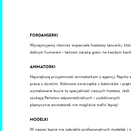
FORDANSERKI
Wynajmujemy również wspaniałe
hostessy tancerki
, któ
dobrym humorem i tańcem zarażą gości na każdym
bank
ANIMATORKI
Największą przyjemność animatorkom z agencji Papilio 
praca z dziećmi. Kolorowe zwierzątka z baloników i pięk
wymalowane buzie to specjalność naszych hostess. Jeśli
szukają Państwo odpowiedzialnych i uzdolnionych
plastycznie animatorek nie mogliście trafić lepiej!
MODELKI
W naszej bazie nie zabrakło profesjonalnych
modelek i 