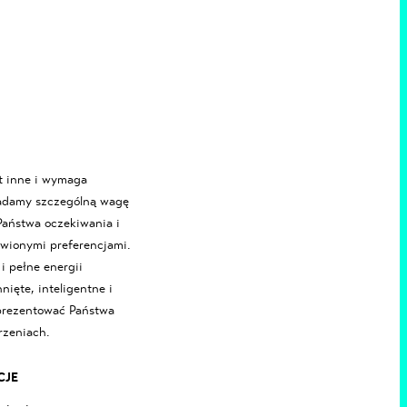
t inne i wymaga
ładamy szczególną wagę
Państwa oczekiwania i
wionymi preferencjami.
i pełne energii
ięte, inteligentne i
prezentować Państwa
rzeniach.
CJE