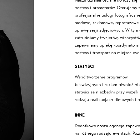
Nasza działalność nie kończy się
hostess i promotorów. Oferujemy 
profesjonalne usługi fotograficzne
modowe, reklamowe, reportażowe 
oprawę sesji zdjęciowych. W tym 
zatrudniamy fryzjerów, wizażystów
zapewniamy opiekę koordynatora, 
hostess i transport na miejsce eve
STATYŚCI
Współtworzenie programów
telewizyjnych i reklam również ni
statyści są niezbędni przy wszelk
rodzaju realizacjach filmowych i
INNE
Dodatkowo nasza agencja zapewni
na różnego rodzaju eventach. Poza