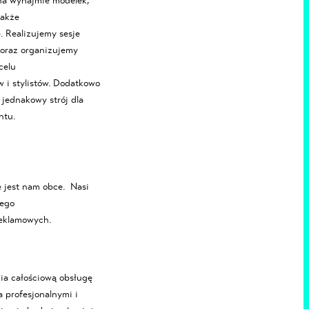
 na wynajmie modelek,
także
. Realizujemy sesje
oraz organizujemy
celu
 i stylistów. Dodatkowo
jednakowy strój dla
ntu.
e jest nam obce. Nasi
iego
 reklamowych.
a całościową obsługę
 profesjonalnymi i