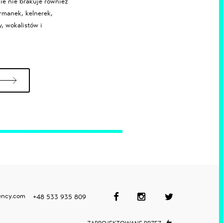
ie nie brakuje również
rmanek, kelnerek,
, wokalistów i
ency.com
+48 533 935 809