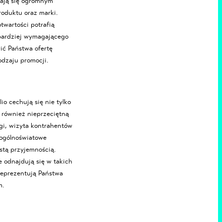
iają się ogromnym
oduktu oraz marki.
twartości potrafią
bardziej wymagającego
wić Państwa ofertę
odzaju promocji.
io cechują się nie tylko
 również nieprzeciętną
gi, wizyta kontrahentów
 ogólnoświatowe
stą przyjemnością.
e odnajdują się w takich
reprezentują Państwa
m.